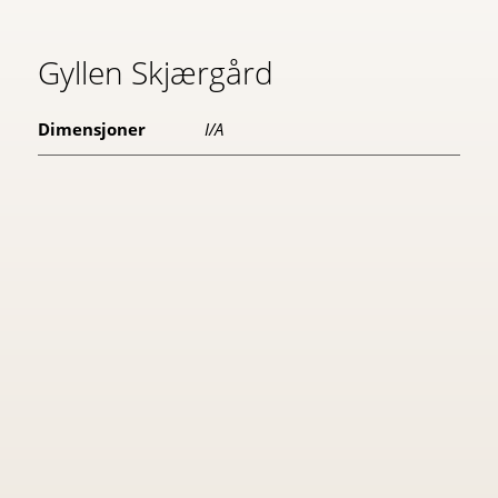
Gyllen Skjærgård
Dimensjoner
I/A
Velg Alternativ
Legg i handlekurv